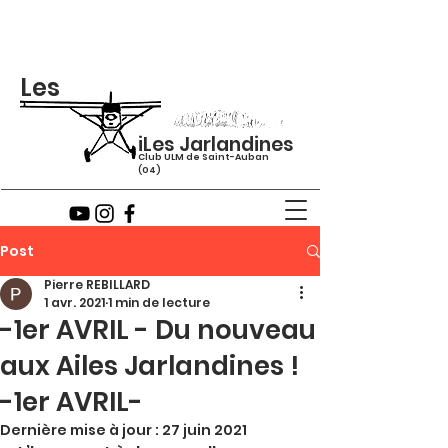
Les
iLes Jarlandines
Club ULM de Saint-Auban
(04)
Post
Pierre REBILLARD
1 avr. 2021
1 min de lecture
-1er AVRIL - Du nouveau
aux Ailes Jarlandines !
-1er AVRIL-
Dernière mise à jour :
27 juin 2021