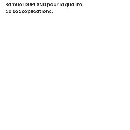
Samuel DUPLAND pour la qualité 
de ses explications.
Anne, Jérémie et Samuel de E-
props accompagnés des 
membres des Ailes Jarlandines 
présents pour cette première 
visite, devant le skyranger 
équipé de l’hélice à pas variable « 