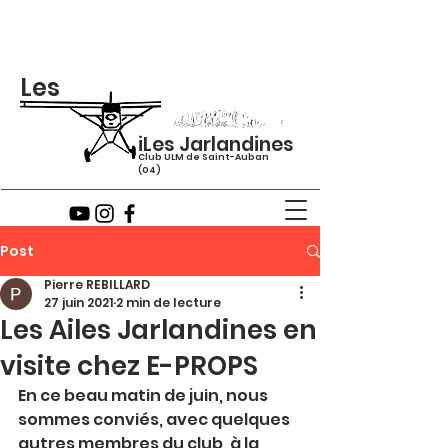
Les
iLes Jarlandines
Club ULM de Saint-Auban
(04)
Post
Pierre REBILLARD
27 juin 2021
2 min de lecture
Les Ailes Jarlandines en
visite chez E-PROPS
En ce beau matin de juin, nous 
sommes conviés, avec quelques 
autres membres du club, à la 