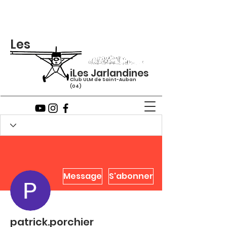
Les
iLes Jarlandines
Club ULM de Saint-Auban
(04)
Message
S'abonner
patrick.porchier